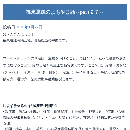
福東運送のよもやま話～part２７～
投稿日
2026年1月22日
皆さんこんにちは！
福東運送有限会社、更新担当の中西です。
コールドチェーンのキモは「温度を下げること」ではなく、“狙った温度を崩さ
ずに届けること”。冷やし過ぎも立派な品質劣化です。ここでは、冷蔵（おおむ
ね0～7℃）、冷凍（-18℃以下目安）、定温（10～20℃帯など）を扱う現場での
積み方・運び方・記録の型を徹底解説します。
1. まず決めるのは“温度帯×時間”
• 温度帯：製品仕様書の「保管・輸送温度」を最優先。野菜は0～10℃帯でも低
温障害が出る種類（バナナ・キュウリ等）に注意。乳製品・精肉は狭い帯域で
管理。
• 時間：積込→走行→荷降ろしの温度暴露時間を足し算で見積もり、最悪ケース