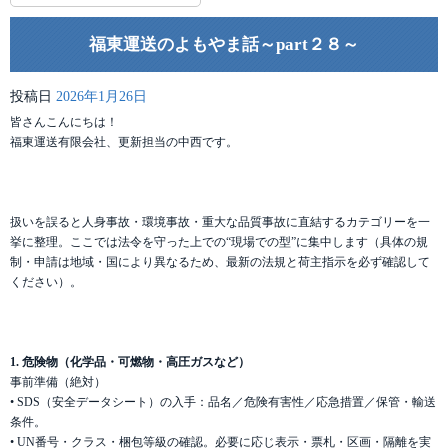
福東運送のよもやま話～part２８～
投稿日
2026年1月26日
皆さんこんにちは！
福東運送有限会社、更新担当の中西です。
扱いを誤ると人身事故・環境事故・重大な品質事故に直結するカテゴリーを一
挙に整理。ここでは法令を守った上での“現場での型”に集中します（具体の規
制・申請は地域・国により異なるため、最新の法規と荷主指示を必ず確認して
ください）。
1. 危険物（化学品・可燃物・高圧ガスなど）
事前準備（絶対）
• SDS（安全データシート）の入手：品名／危険有害性／応急措置／保管・輸送
条件。
• UN番号・クラス・梱包等級の確認。必要に応じ表示・票札・区画・隔離を実