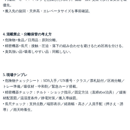
優先。
• 搬入先の旋回・天井高・エレベータサイズを事前確認。
4. 混載禁止・分離保管の考え方
• 危険物×食品／日用品：原則分離。
• 精密機器×長尺：接触・圧迫・落下の組み合わせを避けるため区画を分ける。
• 臭気強い品×吸着しやすい品：同載しない。
5. 現場テンプレ
• 危険物チェックシート：SDS入手／UN番号・クラス／票札貼付／区画分離／
トレー準備／吸収材・中和剤／緊急カード搭載。
• 精密機器チェック：チルト・ショック指示／固定方法（直締めor治具）／緩衝
材配置図／温湿度条件／静電対策／搬入導線図。
• 長尺チェック：支持点数／端部表示／経路幅・高さ／人員手配（押さえ・誘
導）／雨天時養生。