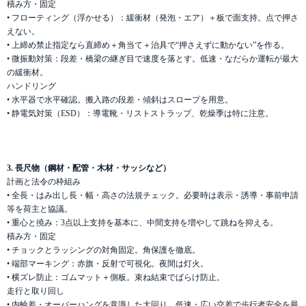
積み方・固定
• フローティング（浮かせる）：緩衝材（発泡・エア）＋板で面支持。点で押さ
えない。
• 上締め禁止指定なら直締め＋角当て＋治具で“押さえずに動かない”を作る。
• 微振動対策：段差・橋梁の継ぎ目で速度を落とす。低速・なだらか運転が最大
の緩衝材。
ハンドリング
• 水平器で水平確認。搬入路の段差・傾斜はスロープを用意。
• 静電気対策（ESD）：導電靴・リストストラップ、乾燥季は特に注意。
3. 長尺物（鋼材・配管・木材・サッシなど）
計画と法令の枠組み
• 全長・はみ出し長・幅・高さの法規チェック。必要時は表示・誘導・事前申請
等を荷主と協議。
• 重心と撓み：3点以上支持を基本に、中間支持を増やして跳ねを抑える。
積み方・固定
• チョックとラッシングの対角固定。角保護を徹底。
• 端部マーキング：赤旗・反射で可視化。夜間は灯火。
• 横ズレ防止：ゴムマット＋側板。束ね結束でばらけ防止。
走行と取り回し
• 内輪差・オーバーハングを意識した大回り。低速・広い交差で歩行者安全を最