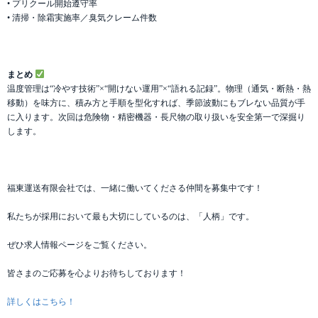
• プリクール開始遵守率
• 清掃・除霜実施率／臭気クレーム件数
まとめ
温度管理は“冷やす技術”×“開けない運用”×“語れる記録”。物理（通気・断熱・熱
移動）を味方に、積み方と手順を型化すれば、季節波動にもブレない品質が手
に入ります。次回は危険物・精密機器・長尺物の取り扱いを安全第一で深掘り
します。
福東運送有限会社では、一緒に働いてくださる仲間を募集中です！
私たちが採用において最も大切にしているのは、「人柄」です。
ぜひ求人情報ページをご覧ください。
皆さまのご応募を心よりお待ちしております！
詳しくはこちら！