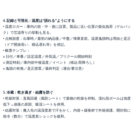
4. 記録と可視化：温度は“語れる”ようにする
• 温度ロガー：庫内の前・中・後に設置。製品に近い位置の疑似負荷（ゲルパッ
ク）で芯温寄りの挙動も見る。
• 点検頻度：出庫時／最初の納品後／中盤／帰庫直前。温度逸脱時は理由と是正
（ドア開放長い、積込遅れ等）を併記。
• 帳票テンプレ：
o 日付／車番／設定温度／外気温／プリクール開始時刻
o 測定時刻／庫内前中後温度／イベント（積込/荷降ろし）
o 逸脱の有無／是正措置／最終判定（適合/要注意）
5. 冷蔵：乾き過ぎ・結露を防ぐ
• 乾燥対策：直風回避（風防シート）で葉物の乾燥を抑制。濡れ段ボールは強度
低下→崩落の原因、吸湿シートを併用。
• 結露対策：搬入先の温湿度差で汗をかく。内袋＋緩衝材で外箱保護。開封前に
徐冷（数分）で温度差ショックを緩和。