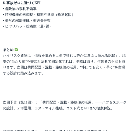
6. 事故ゼロに近づくKPI
• 危険物の票札不備率
• 精密機器の再調整・初期不良率（輸送起因）
• 長尺の端部接触・擦過傷件数
• ヒヤリハット投稿数（量×質）
まとめ
ハイリスク貨物は「情報を集める→型で積む→静かに運ぶ→語れる記録」。現
場の“当たり前”を書式と治具で固定化すれば、事故は減り、作業者の不安も減
ります。次回は共同配送・混載・路線便の活用。“小口でも安く・早く”を実現
する設計に踏み込みます。
________________________________________
次回予告（第11回）： 「共同配送・混載・路線便の活用」——ハブ＆スポーク
の設計、デポ運用、ラストマイル接続、コスト式とKPIまで徹底解説。