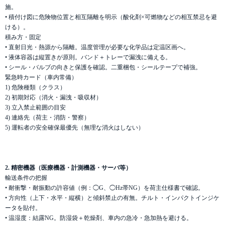
施。
• 積付け図に危険物位置と相互隔離を明示（酸化剤×可燃物などの相互禁忌を避
ける）。
積み方・固定
• 直射日光・熱源から隔離。温度管理が必要な化学品は定温区画へ。
• 液体容器は縦置きが原則。バンド＋トレーで漏洩に備える。
• シール・バルブの向きと保護を確認。二重梱包・シールテープで補強。
緊急時カード（車内常備）
1) 危険種類（クラス）
2) 初期対応（消火・漏洩・吸収材）
3) 立入禁止範囲の目安
4) 連絡先（荷主・消防・警察）
5) 運転者の安全確保最優先（無理な消火はしない）
2. 精密機器（医療機器・計測機器・サーバ等）
輸送条件の把握
• 耐衝撃・耐振動の許容値（例：◯G、◯Hz帯NG）を荷主仕様書で確認。
• 方向性（上下・水平・縦横）と傾斜禁止の有無。チルト・インパクトインジケ
ータを貼付。
• 温湿度：結露NG。防湿袋＋乾燥剤、車内の急冷・急加熱を避ける。