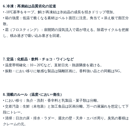
6. 冷凍：再凍結は品質劣化の近道
• -18℃基準をキープ。解け/再凍結は氷結晶の成長を招きドリップ増加。
• 箱の強度：低温で脆くなる素材はベルト面圧に注意。角当て＋添え板で面圧分
散。
• 霜（フロスティング）：扉開閉の湿気流入で霜が増える。除霜サイクルを把握
し、積み過ぎで吸い込み塞ぎを回避。
7. 定温：化粧品・飲料・チョコ・ワインなど
• 温度帯明確化：10～20℃など。直射日光・熱源隣接を避ける。
• 振動・におい移りに敏感な製品は隔離区画に。香料強い品との同載はNG。
8. 混載のルール（温度×におい×衛生）
• におい移り：魚介・洗剤・香辛料と乳製品・菓子類は分離。
• 交差汚染：生鮮（未包装）と加工食品は区画分離。万一の液漏れを想定して下
段にトレー。
• 清掃：日次の床・排水・ラダー、週次の壁・天井・エバポ周り。臭気の蓄積は
クレームの元。