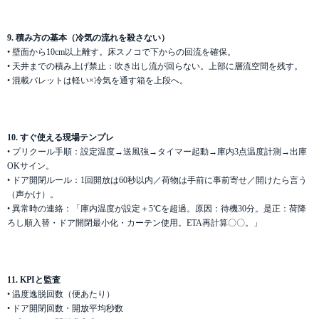
9. 積み方の基本（冷気の流れを殺さない）
• 壁面から10cm以上離す。床スノコで下からの回流を確保。
• 天井までの積み上げ禁止：吹き出し流が回らない。上部に層流空間を残す。
• 混載パレットは軽い×冷気を通す箱を上段へ。
10. すぐ使える現場テンプレ
• プリクール手順：設定温度→送風強→タイマー起動→庫内3点温度計測→出庫
OKサイン。
• ドア開閉ルール：1回開放は60秒以内／荷物は手前に事前寄せ／開けたら言う
（声かけ）。
• 異常時の連絡：「庫内温度が設定＋5℃を超過。原因：待機30分。是正：荷降
ろし順入替・ドア開閉最小化・カーテン使用。ETA再計算〇〇。」
11. KPIと監査
• 温度逸脱回数（便あたり）
• ドア開閉回数・開放平均秒数