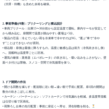
（渋滞・待機）も含めた余裕を確保。
2. 事前準備が8割：プリクーリングと積込設計
• 車両プリクール：出庫15〜30分前から設定温度で運転。庫内サーモが安定して
から積み込む。扉開閉で温度が跳ねやすい夏場は+5分。
• 製品の芯温：冷えていない荷を冷凍車で冷やすのはNG。“運ぶ”車で“冷や
す”ことはできないのが原則。
• 積込順：扉側は最後に降ろすもの。温度に敏感な品は前方（冷気吹き出し側）
へ。混載時は温度帯ごとに区画。
• 通気の確保：蒸発器（エバポレータ）の吹き出し・吸い込みをふさがない。壁
面ベタ付けは禁物。スノコ・空間で冷気循環を保つ。
3. ドア開閉の作法
• 開ける回数を減らす：配送順に近い順→遠い順で手前に配置。扉1回の開閉は
数分の吹きこぼしに相当。
• カーテン・パーテーション：ソフトカーテンで冷気漏れを軽減。多温度帯混載
は仕切り板で区画化。
• 荷降ろし台車の先行配置：事前に扉近くへ寄せ、滞在秒数を削る。