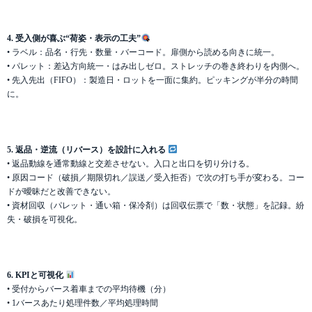
4. 受入側が喜ぶ“荷姿・表示の工夫”
• ラベル：品名・行先・数量・バーコード。扉側から読める向きに統一。
• パレット：差込方向統一・はみ出しゼロ。ストレッチの巻き終わりを内側へ。
• 先入先出（FIFO）：製造日・ロットを一面に集約。ピッキングが半分の時間
に。
5. 返品・逆流（リバース）を設計に入れる
• 返品動線を通常動線と交差させない。入口と出口を切り分ける。
• 原因コード（破損／期限切れ／誤送／受入拒否）で次の打ち手が変わる。コー
ドが曖昧だと改善できない。
• 資材回収（パレット・通い箱・保冷剤）は回収伝票で「数・状態」を記録。紛
失・破損を可視化。
6. KPIと可視化
• 受付からバース着車までの平均待機（分）
• 1バースあたり処理件数／平均処理時間