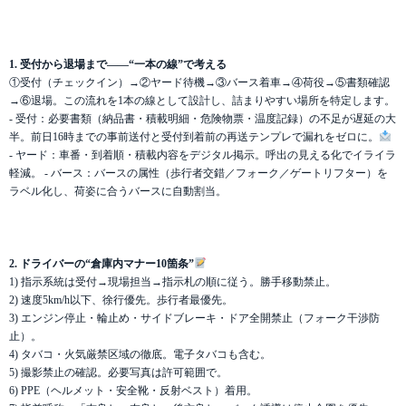
1. 受付から退場まで——“一本の線”で考える
①受付（チェックイン）→②ヤード待機→③バース着車→④荷役→⑤書類確認
→⑥退場。この流れを1本の線として設計し、詰まりやすい場所を特定します。
- 受付：必要書類（納品書・積載明細・危険物票・温度記録）の不足が遅延の大
半。前日16時までの事前送付と受付到着前の再送テンプレで漏れをゼロに。
- ヤード：車番・到着順・積載内容をデジタル掲示。呼出の見える化でイライラ
軽減。 - バース：バースの属性（歩行者交錯／フォーク／ゲートリフター）を
ラベル化し、荷姿に合うバースに自動割当。
2. ドライバーの“倉庫内マナー10箇条”
1) 指示系統は受付→現場担当→指示札の順に従う。勝手移動禁止。
2) 速度5km/h以下、徐行優先。歩行者最優先。
3) エンジン停止・輪止め・サイドブレーキ・ドア全開禁止（フォーク干渉防
止）。
4) タバコ・火気厳禁区域の徹底。電子タバコも含む。
5) 撮影禁止の確認。必要写真は許可範囲で。
6) PPE（ヘルメット・安全靴・反射ベスト）着用。