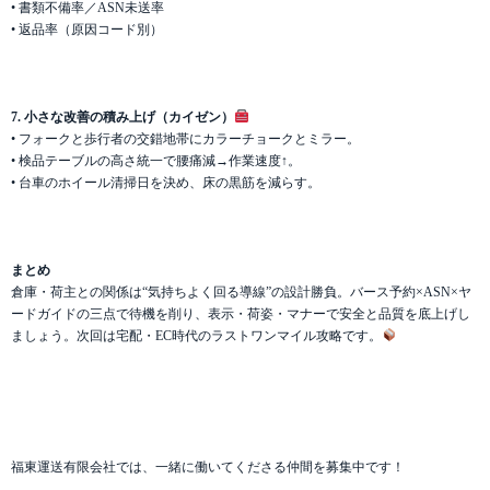
• 書類不備率／ASN未送率
• 返品率（原因コード別）
7. 小さな改善の積み上げ（カイゼン）
• フォークと歩行者の交錯地帯にカラーチョークとミラー。
• 検品テーブルの高さ統一で腰痛減→作業速度↑。
• 台車のホイール清掃日を決め、床の黒筋を減らす。
まとめ
倉庫・荷主との関係は“気持ちよく回る導線”の設計勝負。バース予約×ASN×ヤ
ードガイドの三点で待機を削り、表示・荷姿・マナーで安全と品質を底上げし
ましょう。次回は宅配・EC時代のラストワンマイル攻略です。
福東運送有限会社では、一緒に働いてくださる仲間を募集中です！