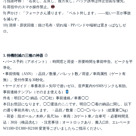
7) 指差呼称：「右良し、左良し、後方良し」バック誘導は停止合図を優先。
8) 荷役中のスマホ操作禁止。
9) 声かけ：「フォークさん通ります」「ベルト外します」——短い一言が事故
を減らす。
10) 清掃・原状回復：抜け毛布・切れ端・PPバンドや端材は置きっぱなしゼ
ロ。
3. 待機削減の三種の神器
• バース予約（アポイント）：時間窓と荷姿・所要時間を事前申告。ピークを平
準化。
• 事前情報（ASN）：品目／数量／パレット数／荷姿／車両属性（ゲート有
無）。受付作業を30秒化。
• ヤードガイド：車番表示＋矢印で迷いゼロ。音声案内やSMSリンクも有効。
事前連絡テンプレ（そのまま使える）
件名：明日◯/◯ 納品（◯◯社）事前連絡／車番◯◯
本日お世話になります。◯◯運送の△△です。明日◯:◯着の納品に関し、以下
の通り事前共有いたします。 ・品目／数量：◯◯×◯パレット（総重量◯kg）
・荷姿：段ボール／木枠／長尺3m ・車両：2tゲート車／台車可 ・必要時間見
込：30分（検品含む） ・注意事項：オートロックあり、搬入口B、エレベータ
W1100×D1300×H2100 変更等ございましたらご指示ください。